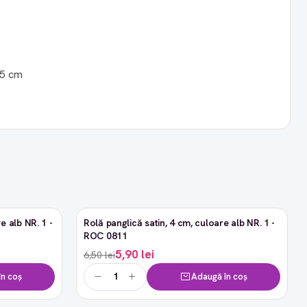
.5 cm
e alb NR. 1 -
Rolă panglică satin, 4 cm, culoare alb NR. 1 -
-9%
ROC 0811
5,90 lei
6,50 lei
n coș
Adaugă în coș