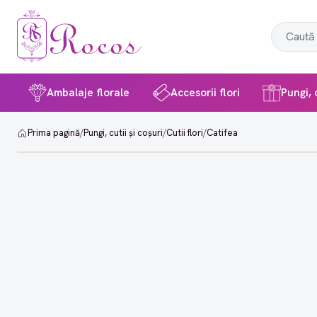
Ambalaje florale
Accesorii flori
Pungi, c
Prima pagină
/
Pungi, cutii și coșuri
/
Cutii flori
/
Catifea
-4%