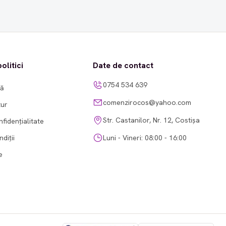
olitici
Date de contact
0754 534 639
tă
comenzirocos@yahoo.com
tur
Str. Castanilor, Nr. 12, Costișa
nfidențialitate
diții
Luni - Vineri: 08:00 - 16:00
e