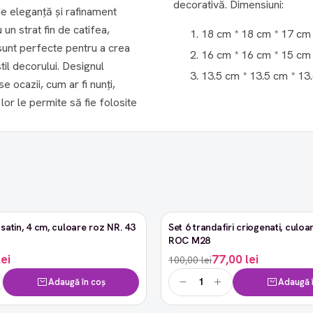
decorativă. Dimensiuni:
 de eleganță și rafinament
 un strat fin de catifea,
18 cm * 18 cm * 17 cm
i sunt perfecte pentru a crea
16 cm * 16 cm * 15 cm
il decorului. Designul
13.5 cm * 13.5 cm * 13
se ocazii, cum ar fi nunți,
lor le permite să fie folosite
satin, 4 cm, culoare roz NR. 43
Set 6 trandafiri criogenati, culoar
-23%
ROC M28
lei
77,00 lei
100,00 lei
Adaugă în coș
Adaugă î