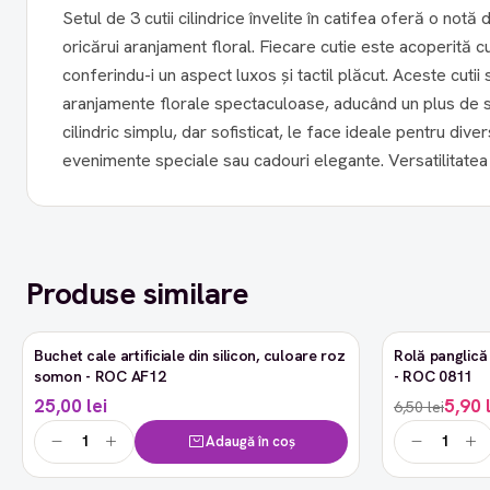
Setul de 3 cutii cilindrice învelite în catifea oferă o notă
oricărui aranjament floral. Fiecare cutie este acoperită cu
conferindu-i un aspect luxos și tactil plăcut. Aceste cuti
aranjamente florale spectaculoase, aducând un plus de st
cilindric simplu, dar sofisticat, le face ideale pentru diver
evenimente speciale sau cadouri elegante. Versatilitatea 
Produse similare
Buchet cale artificiale din silicon, culoare roz
Rolă panglică 
-9%
somon - ROC AF12
- ROC 0811
25,00 lei
5,90 
6,50 lei
Adaugă în coș