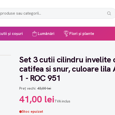
utii și coșuri
Lumânări
Flori și plante
Set 3 cutii cilindru invelite 
catifea si snur, culoare lila
1 - ROC 951
Preț vechi:
43,00 lei
41,00 lei
TVA inclus
Stoc epuizat