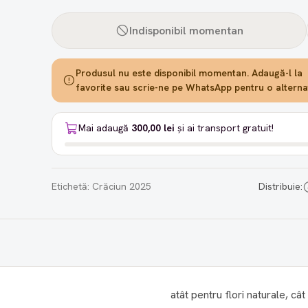
Indisponibil momentan
Produsul nu este disponibil momentan. Adaugă-l la
favorite sau scrie-ne pe WhatsApp pentru o alternat
Mai adaugă
300,00 lei
și ai transport gratuit!
Etichetă:
Crăciun 2025
Distribuie:
atât pentru flori naturale, cât 