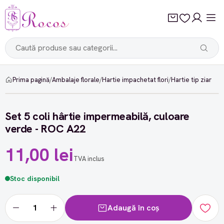
Prima pagină
/
Ambalaje florale
/
Hartie impachetat flori
/
Hartie tip ziar
Set 5 coli hârtie impermeabilă, culoare
verde - ROC A22
11,00 lei
TVA inclus
Stoc disponibil
Adaugă în coș