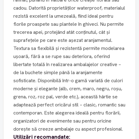
cadou. Datorită proprietăților waterproof, materialul
rezistă excelent la umezeală, fiind ideal pentru
florile proaspete sau plantele în ghiveci. Nu permite
trecerea apei, protejând atât conținutul, cât și
suprafețele pe care este așezat aranjamentul.
Textura sa flexibilă și rezistentă permite modelarea
ușoară, fără a se rupe sau deteriora, oferind
libertate totală în realizarea ambalajelor creative –
de la buchete simple până la aranjamente
sofisticate. Disponibilă într-o gamă variată de culori
moderne și elegante (alb, crem, maro, negru, roșu,
grena, roz, roz pal, verde etc.), această hârtie se
adaptează perfect oricărui stil – clasic, romantic sau
contemporan. Este alegerea ideală pentru florării,
organizatori de evenimente sau pentru oricine
dorește să creeze ambalaje cu aspect profesional.
Utilizări recomandate: