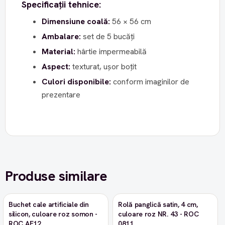
Specificații tehnice:
Dimensiune coală:
56 × 56 cm
Ambalare:
set de 5 bucăți
Material:
hârtie impermeabilă
Aspect:
texturat, ușor boțit
Culori disponibile:
conform imaginilor de
prezentare
Produse similare
Buchet cale artificiale din
Rolă panglică satin, 4 cm,
-9%
silicon, culoare roz somon -
culoare roz NR. 43 - ROC
ROC AF12
0811