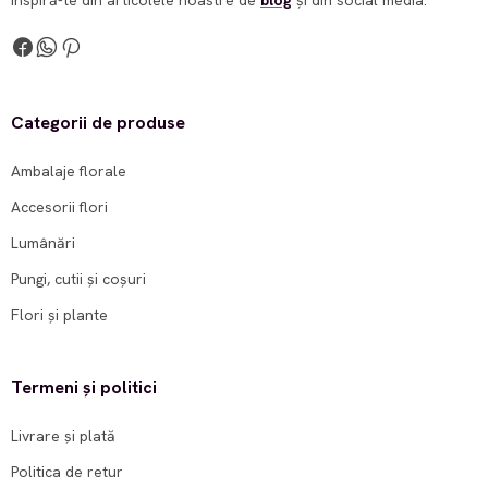
Inspiră-te din articolele noastre de
blog
și din social media.
Categorii de produse
Ambalaje florale
Accesorii flori
Lumânări
Pungi, cutii și coșuri
Flori și plante
Termeni și politici
Livrare și plată
Politica de retur