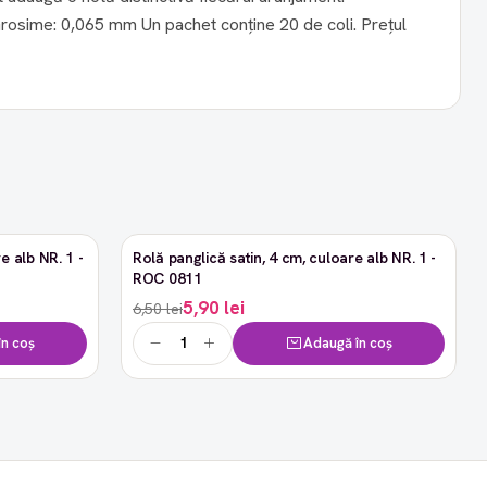
e alb NR. 1 -
Rolă panglică satin, 4 cm, culoare alb NR. 1 -
-9%
ROC 0811
5,90 lei
6,50 lei
n coș
Adaugă în coș