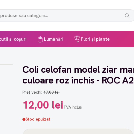
utii și coșuri
Lumânări
Flori și plante
Coli celofan model ziar ma
culoare roz închis - ROC A
Preț vechi:
17,00 lei
12,00 lei
TVA inclus
Stoc epuizat