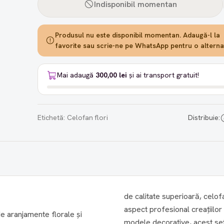
Indisponibil momentan
Produsul nu este disponibil momentan. Adaugă-l la
favorite sau scrie-ne pe WhatsApp pentru o alternat
Mai adaugă
300,00 lei
și ai transport gratuit!
Etichetă:
Celofan flori
Distribuie:
de calitate superioară, celof
aspect profesional creațiilor 
e aranjamente florale și
modele decorative, acest set 