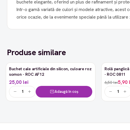
buchete elegante, oferind un plus de rafinament și protecți
într-o gamă variată de culori și modele atractive, acest 
orice ocazie, de la evenimente speciale până la utilizare z
Produse similare
Buchet cale artificiale din silicon, culoare roz
Rolă panglică 
-9%
somon - ROC AF12
- ROC 0811
25,00 lei
5,90 
6,50 lei
Adaugă în coș