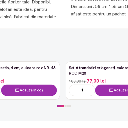
e florilor tale. Disponibil
Dimensiuni : 58 cm * 58 cm Grosime: 0,065 mm Un pachet conține 20 de coli. Prețul
celofan este ideal pentru
afișat este pentru un pachet.
ilnică. Fabricat din materiale
satin, 4 cm, culoare roz NR. 43
Set 6 trandafiri criogenati, culoar
-23%
ROC M28
lei
77,00 lei
100,00 lei
Adaugă în coș
Adaugă î