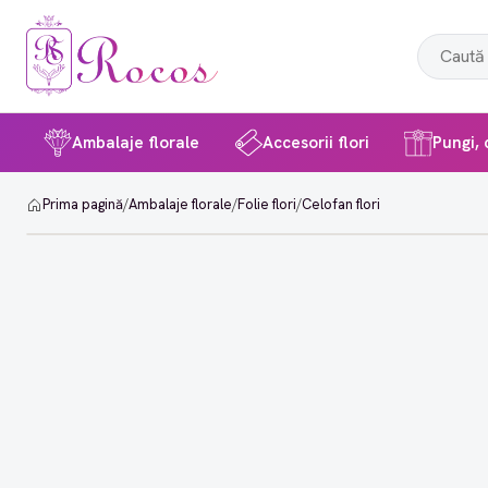
Ambalaje florale
Accesorii flori
Pungi, c
Prima pagină
/
Ambalaje florale
/
Folie flori
/
Celofan flori
-29%