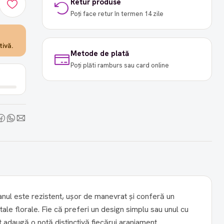
Retur produse
Poți face retur în termen 14 zile
ivă.
Metode de plată
Poți plăti ramburs sau card online
anul este rezistent, ușor de manevrat și conferă un
tale florale. Fie că preferi un design simplu sau unul cu
adaugă o notă distinctivă fiecărui aranjament.