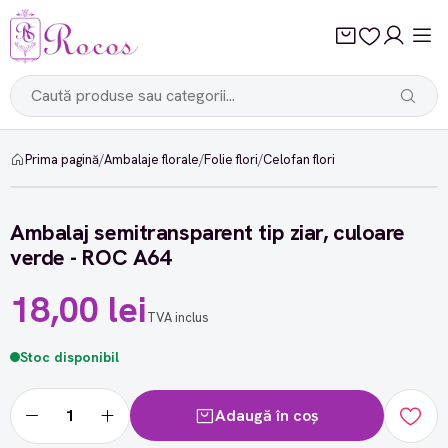
Prima pagină
/
Ambalaje florale
/
Folie flori
/
Celofan flori
Ambalaj semitransparent tip ziar, culoare
verde - ROC A64
18,00 lei
TVA inclus
Stoc disponibil
Adaugă în coș