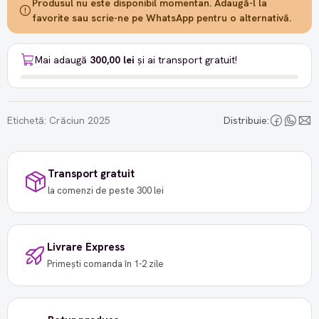
Produsul nu este disponibil momentan. Adaugă-l la
favorite sau scrie-ne pe WhatsApp pentru o alternativă.
Mai adaugă
300,00 lei
și ai transport gratuit!
Etichetă:
Crăciun 2025
Distribuie:
Transport gratuit
la comenzi de peste 300 lei
Livrare Express
Primești comanda în 1-2 zile