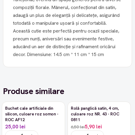
compoziții florale. Mânerul, confecționat din satin,
adaugă un plus de eleganță și delicatețe, asigurând
totodată o manipulare ușoară și confortabilă.
Această cutie este perfectă pentru ocazii speciale,
precum nunți, aniversări sau evenimente festive,
aducând un aer de distincție și rafinament oricărui
decor. Dimensiune: 14.5 cm * 11 cm * 15 cm
Produse similare
Buchet cale artificiale din
Rolă panglică satin, 4 cm,
-9%
silicon, culoare roz somon -
culoare roz NR. 43 - ROC
ROC AF12
0811
25,00 lei
5,90 lei
6,50 lei