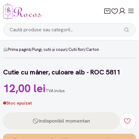
Prima pagină
/
Pungi, cutii și coșuri
/
Cutii flori
/
Carton
Cutie cu mâner, culoare alb - ROC 5811
12,00 lei
TVA inclus
Stoc epuizat
Indisponibil momentan