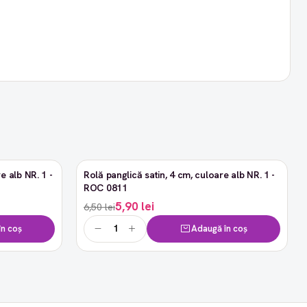
e alb NR. 1 -
Rolă panglică satin, 4 cm, culoare alb NR. 1 -
-9%
ROC 0811
5,90 lei
6,50 lei
n coș
Adaugă în coș