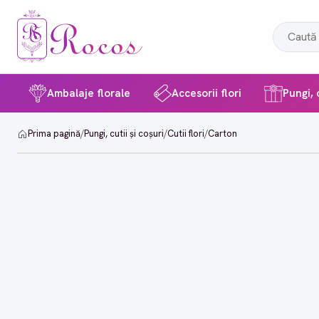
Ambalaje florale
Accesorii flori
Pungi, c
Prima pagină
/
Pungi, cutii și coșuri
/
Cutii flori
/
Carton
-15%