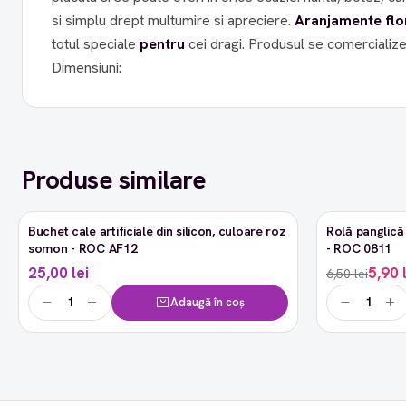
si simplu drept multumire si apreciere.
Aranjamente
flo
totul speciale
pentru
cei dragi. Produsul se comercializeaza la set de 3 cutii.
Dimensiuni:
Produse similare
Buchet cale artificiale din silicon, culoare roz
Rolă panglică 
-9%
somon - ROC AF12
- ROC 0811
25,00 lei
5,90 
6,50 lei
Adaugă în coș