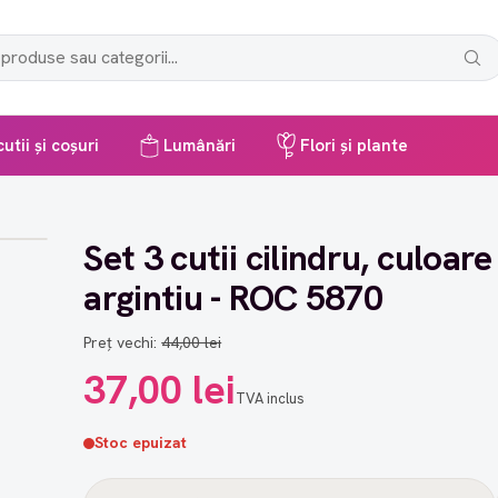
utii și coșuri
Lumânări
Flori și plante
Set 3 cutii cilindru, culoare
argintiu - ROC 5870
Preț vechi:
44,00 lei
37,00 lei
TVA inclus
Stoc epuizat