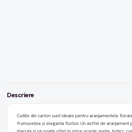
Descriere
Cutiile din carton sunt ideale pentru aranjamentele flora
frumuseţea şi eleganta florilor. Un astfel de aranjament poate fi oricand o surpriza
placuta si se poate oferi in orice ocazie: nunta, botez, c