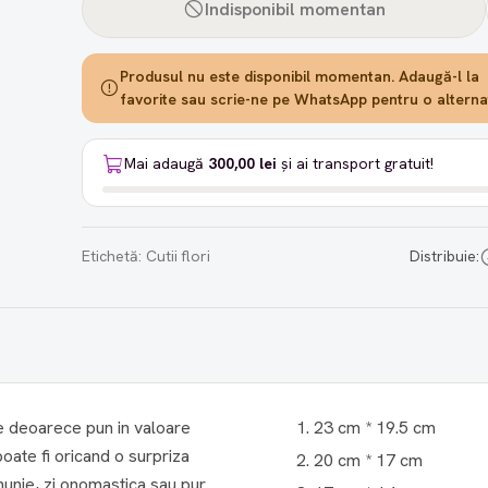
Indisponibil momentan
Produsul nu este disponibil momentan. Adaugă-l la
favorite sau scrie-ne pe WhatsApp pentru o alternat
Mai adaugă
300,00 lei
și ai transport gratuit!
Etichetă:
Cutii flori
Distribuie:
le deoarece pun in valoare
23 cm * 19.5 cm
20 cm * 17 cm
ununie, zi onomastica sau pur