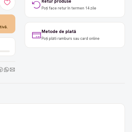
Retur produse
Poți face retur în termen 14 zile
ivă.
Metode de plată
Poți plăti ramburs sau card online