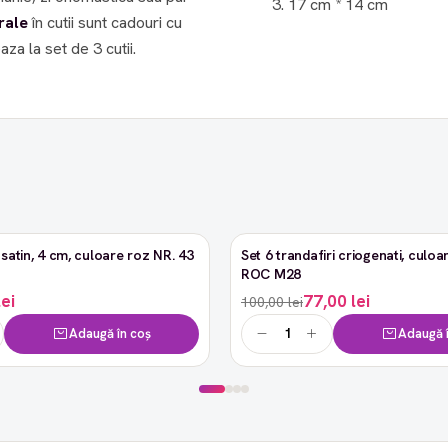
17 cm * 14 cm
rale
în cutii sunt cadouri cu
satin, 4 cm, culoare roz NR. 43
Set 6 trandafiri criogenati, culoar
-23%
ROC M28
lei
77,00 lei
100,00 lei
Adaugă în coș
Adaugă î