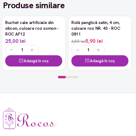
Produse similare
Buchet cale artificiale din
Rolă panglică satin, 4 cm,
-9%
silicon, culoare roz somon -
culoare roz NR. 43 - ROC
ROC AF12
0811
25,00 lei
5,90 lei
6,50 lei
Adaugă în coș
Adaugă în coș