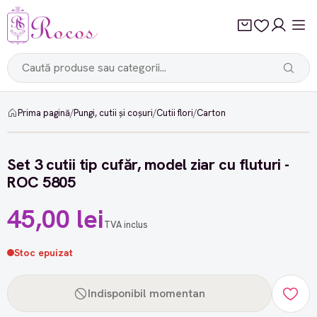
Prima pagină
/
Pungi, cutii și coșuri
/
Cutii flori
/
Carton
Set 3 cutii tip cufăr, model ziar cu fluturi -
ROC 5805
45,00 lei
TVA inclus
Stoc epuizat
Indisponibil momentan