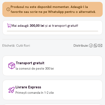
Produsul nu este disponibil momentan. Adaugă-l la
favorite sau scrie-ne pe WhatsApp pentru o alternativă.
Mai adaugă
300,00 lei
și ai transport gratuit!
Etichetă:
Cutii flori
Distribuie:
Transport gratuit
la comenzi de peste 300 lei
Livrare Express
Primești comanda în 1-2 zile