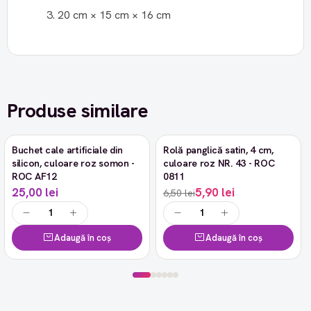
20 cm × 15 cm × 16 cm
Produse similare
Buchet cale artificiale din
Rolă panglică satin, 4 cm,
-9%
silicon, culoare roz somon -
culoare roz NR. 43 - ROC
ROC AF12
0811
25,00 lei
5,90 lei
6,50 lei
Adaugă în coș
Adaugă în coș